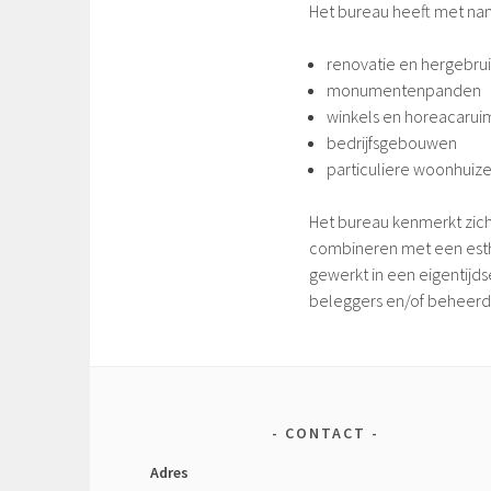
Het bureau heeft met na
renovatie en hergebr
monumentenpanden
winkels en horeacarui
bedrijfsgebouwen
particuliere woonhuize
Het bureau kenmerkt zic
combineren met een esthe
gewerkt in een eigentijds
beleggers en/of beheerd
CONTACT
Adres