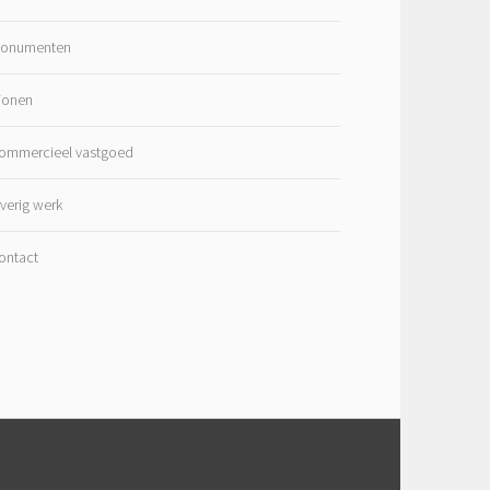
onumenten
onen
ommercieel vastgoed
verig werk
ontact