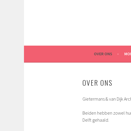
Spring
naar
inhoud
OVER ONS
MO
OVER ONS
Gietermans & van Dijk Arc
Beiden hebben zowel hun
Delft gehaald.