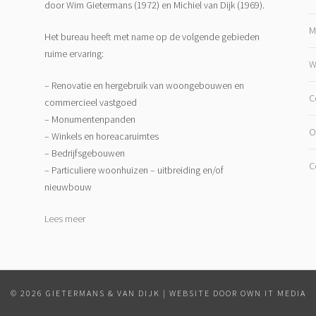
door Wim Gietermans (1972) en Michiel van Dijk (1969).
M
Het bureau heeft met name op de volgende gebieden
ruime ervaring:
W
– Renovatie en hergebruik van woongebouwen en
C
commercieel vastgoed
– Monumentenpanden
O
– Winkels en horeacaruimtes
– Bedrijfsgebouwen
C
– Particuliere woonhuizen – uitbreiding en/of
nieuwbouw
Lees meer
© 2026 GIETERMANS & VAN DIJK
|
WEBSITE DOOR OWN IT MEDIA