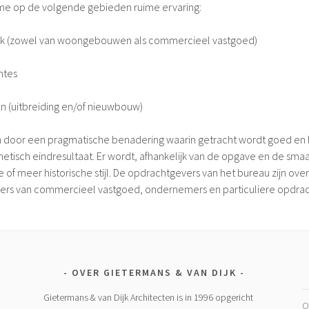
me op de volgende gebieden ruime ervaring:
uik (zowel van woongebouwen als commercieel vastgoed)
mtes
n (uitbreiding en/of nieuwbouw)
h door een pragmatische benadering waarin getracht wordt goed en
tisch eindresultaat. Er wordt, afhankelijk van de opgave en de sma
e of meer historische stijl. De opdrachtgevers van het bureau zijn ov
ers van commercieel vastgoed, ondernemers en particuliere opdrac
OVER GIETERMANS & VAN DIJK
Gietermans & van Dijk Architecten is in 1996 opgericht
O