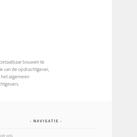
 betaalbaar bouwen te
ak van de opdrachtgever,
er het algemeen
htgevers.
NAVIGATIE
ver ons